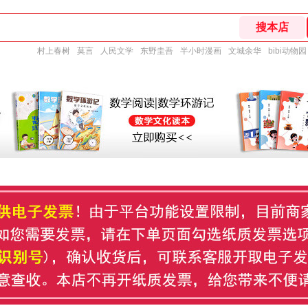
村上春树
莫言
人民文学
东野圭吾
半小时漫画
文城余华
bibi动物园