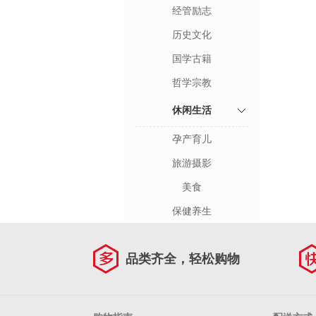
经管励志
历史文化
国学古籍
哲学宗教
休闲生活
孕产育儿
旅游摄影
美食
保健养生
品类齐全，轻松购物